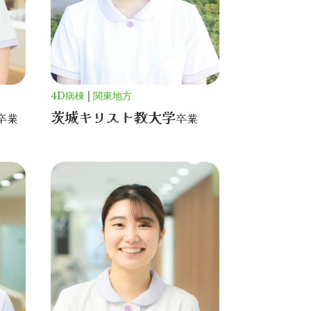
4D病棟
関東地方
茨城キリスト教大学
卒業
卒業