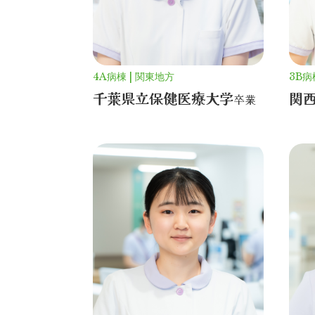
4A病棟
関東地方
3B病
千葉県立保健医療
大学
関
卒業