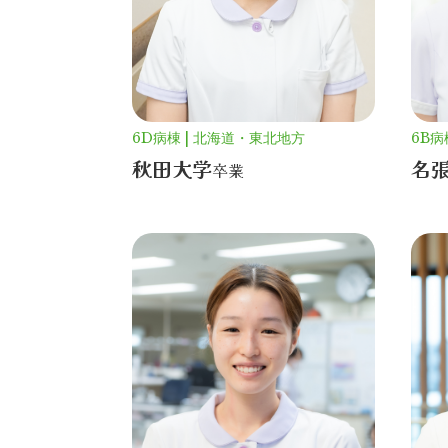
6D病棟
北海道・東北地方
6B病
秋田大学
名
卒業