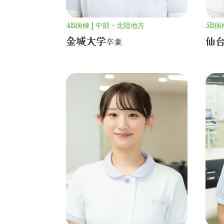
4B病棟
中部・北陸地方
5B病
金城大学
仙
卒業